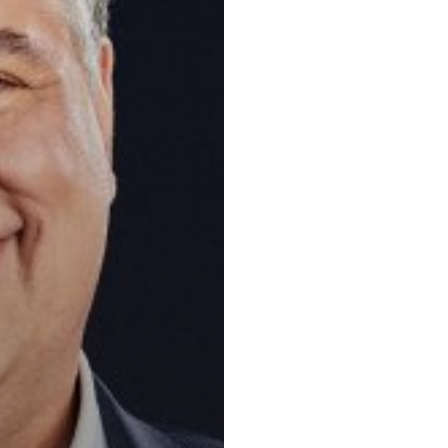
Principaux 
Insolvabilité e
financières et 
des différends,
en appel