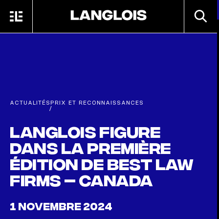
Passer au contenu principal
RECHE
MENU
ACCUEIL
ACTUALITÉS
PRIX ET RECONNAISSANCES
/
Langlois figure
dans la première
édition de Best Law
Firms – Canada
1 NOVEMBRE 2024