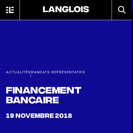
Passer au contenu principal
RECHE
MENU
ACCUEIL
ACTUALITÉS
MANDATS REPRÉSENTATIFS
/
Financement
bancaire
19 NOVEMBRE 2018