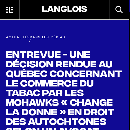
Passer au contenu principal
RECHE
MENU
ACCUEIL
ACTUALITÉS
DANS LES MÉDIAS
/
Entrevue - Une
décision rendue au
Québec concernant
le commerce du
tabac par les
Mohawks « change
la donne » en droit
des Autochtones