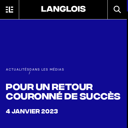
Passer au contenu principal
RECHE
MENU
ACCUEIL
ACTUALITÉS
DANS LES MÉDIAS
/
Pour un retour
couronné de succès
4 JANVIER 2023