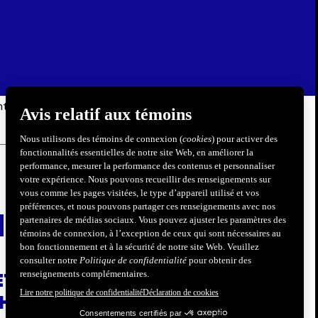
tatifs
FILTRES
90 résultats
t relève : MC PRO
hoisit Langlois