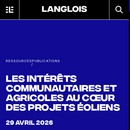
Passer au contenu principal
RECHE
MENU
ACCUEIL
RESSOURCES
PUBLICATIONS
/
Les intérêts
communautaires et
agricoles au cœur
des projets éoliens
29 AVRIL 2026