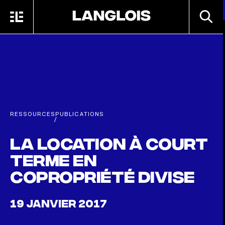
Passer au contenu principal
RECHE
MENU
ACCUEIL
RESSOURCES
PUBLICATIONS
/
La location à court
terme en
copropriété divise
19 JANVIER 2017