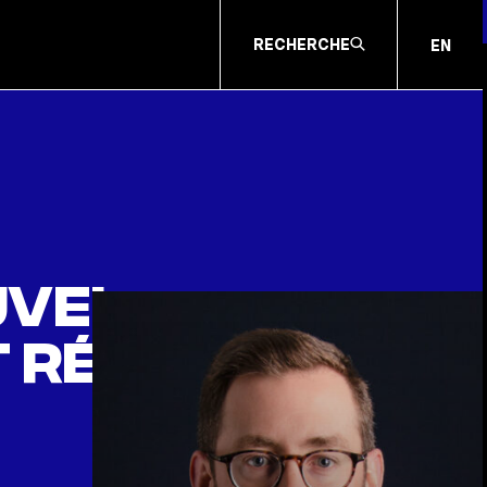
RECHERCHE
EN
uvel
t réputé