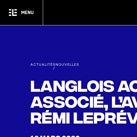
Passer au contenu principal
MENU
ACTUALITÉS
NOUVELLES
/
Langlois a
associé, l’
Rémi Lepré