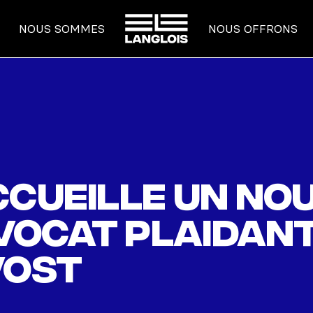
ACCUEIL
NOUS SOMMES
NOUS OFFRONS
ccueille un no
avocat plaidan
vost